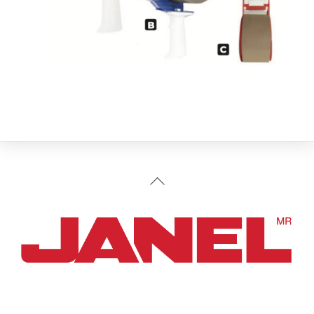
Back
To
Top