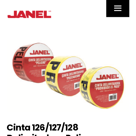
Skip
Menu
to
content
Cinta 126/127/128