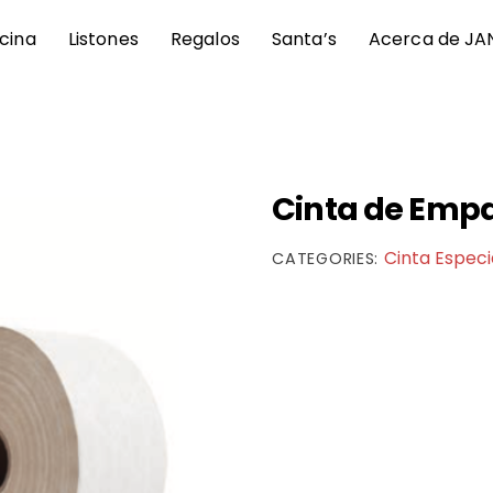
icina
Listones
Regalos
Santa’s
Acerca de JA
Cinta de Empa
Cinta Especi
CATEGORIES: