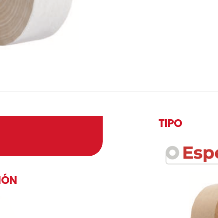
TIPO
IÓN