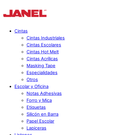
Skip
Menu
to
content
Cintas
Cintas Industriales
Cintas Escolares
Cintas Hot Melt
Cintas Acrílicas
Masking Tape
Especialidades
Otros
Escolar y Oficina
Notas Adhesivas
Forro y Mica
Etiquetas
Silicón en Barra
Papel Escolar
Lapiceras