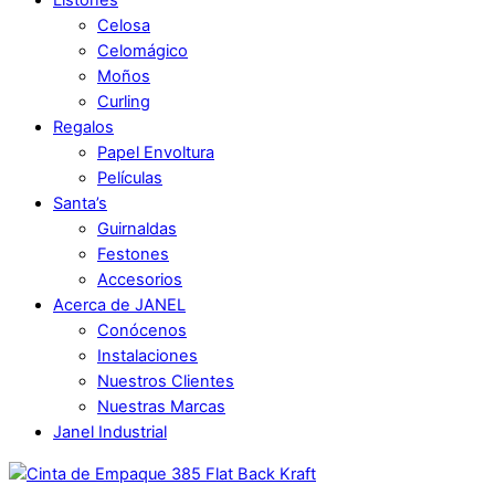
Listones
Celosa
Celomágico
Moños
Curling
Regalos
Papel Envoltura
Películas
Santa’s
Guirnaldas
Festones
Accesorios
Acerca de JANEL
Conócenos
Instalaciones
Nuestros Clientes
Nuestras Marcas
Janel Industrial
Close