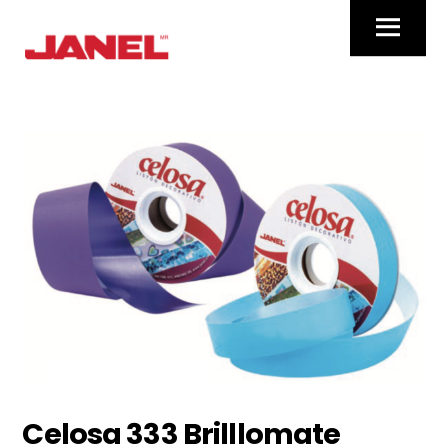
Skip
Menu
to
content
Celosa 333 Brilllomate