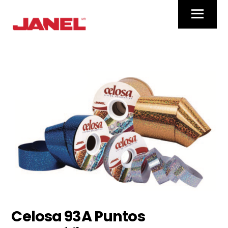
Skip
Menu
to
content
Celosa 93A Puntos