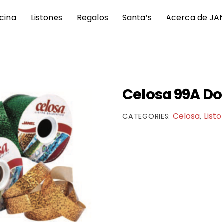
icina
Listones
Regalos
Santa’s
Acerca de JA
Celosa 99A Do
Celosa
List
CATEGORIES:
,