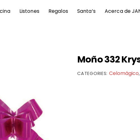
icina
Listones
Regalos
Santa’s
Acerca de JA
Moño 332 Krys
Celomágico
CATEGORIES: