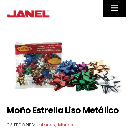
Skip
Menu
to
content
Moño Estrella Liso Metálico
Listones
Moños
CATEGORIES:
,