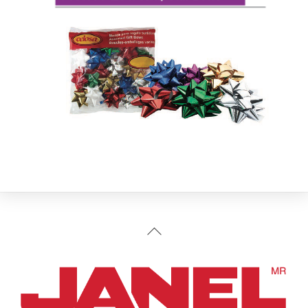
Back
To
Top